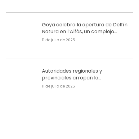
Goya celebra la apertura de Delfín
Natura en l’Alfàs, un complejo
residencial con enfoque sostenible
11 de julio de 2025
Autoridades regionales y
provinciales arropan la
inauguración del complejo turístico
11 de julio de 2025
Delfín Natura en Albir