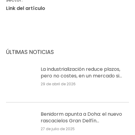
Link del artículo
ÚLTIMAS NOTICIAS
La industrialización reduce plazos,
pero no costes, en un mercado sin
señales de burbuja en Alicante
29 de abril de 2026
Benidorm apunta a Doha: el nuevo
rascacielos Gran Delfín
transformará el skyline
27 de julio de 2025