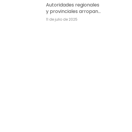
Autoridades regionales
y provinciales arropan
la inauguración del
11 de julio de 2025
complejo turístico
Delfín Natura en Albir