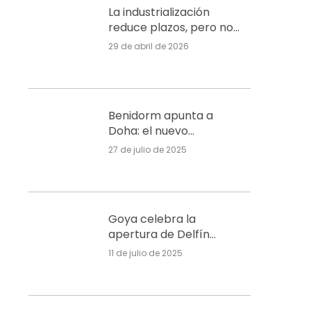
La industrialización
reduce plazos, pero no
costes, en un mercado
29 de abril de 2026
sin señales de burbuja
en Alicante
Benidorm apunta a
Doha: el nuevo
rascacielos Gran Delfín
27 de julio de 2025
transformará el skyline
Goya celebra la
apertura de Delfín
Natura en l’Alfàs, un
11 de julio de 2025
complejo residencial
con enfoque sostenible