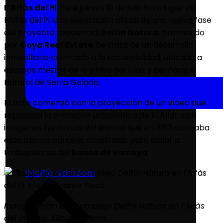
L’Alfàs del Pi.
Este jueves 10 de julio tuvo lugar en
l’Alfàs del Pi la presentación oficial de una nueva fase
del proyecto residencial
Delfin Natura
, promovido
por
Goya Real Estate
. Se trata de un desarrollo
inmobiliario orientado a la sostenibilidad, ubicado a
escasos metros de la playa del Albir y del Parque
Natural de Serra Gelada.
El acto comenzó con la proyección de un vídeo que
repasaba la evolución urbanística de El Albir, con
imágenes históricas del edificio que en 1963 ocupaba
esta misma parcela, construido para alojar a
trabajadores del
Banco de Vizcaya
.
info@goyare.com
Inauguración del complejo Delfín Natura en l’Alfàs
del Pi. Foto: Alicante Plaza.