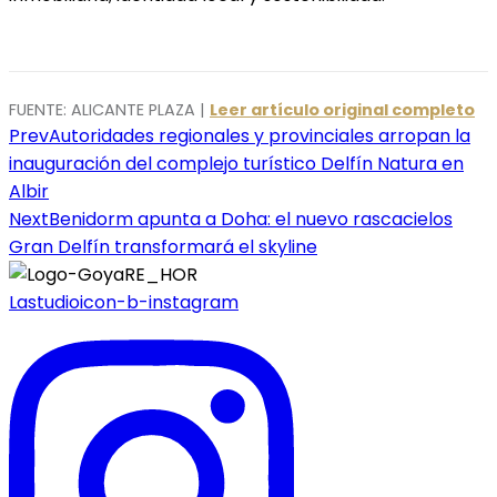
FUENTE: ALICANTE PLAZA |
Leer artículo original completo
Navegación
Prev
Autoridades regionales y provinciales arropan la
inauguración del complejo turístico Delfín Natura en
de
Albir
entradas
Next
Benidorm apunta a Doha: el nuevo rascacielos
Gran Delfín transformará el skyline
Lastudioicon-b-instagram