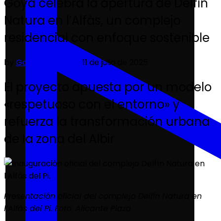
Goya celebra la apertura de Delfín
Natura en l’Alfàs, un complejo
residencial con enfoque sostenible
by
Goya Real Estate
11 de julio de 2025
El proyecto apuesta por un modelo
«respetuoso con el entorno» y
refuerza la transformación urbana
de la zona del Albir
Presentación oficial del complejo Delfín Natura en
l’Alfàs del Pi. Foto: Alicante Plaza.