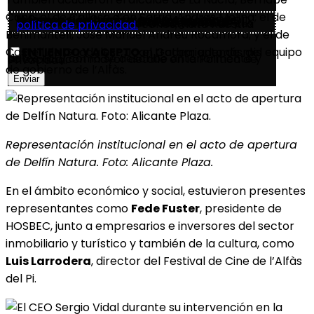
Cano; el de Callosa d’en Sarrià, Andrés Molina; el de
Información básica en protección de datos. -
Conforme al RGPD y la LOPDGDD, GOYA REAL ESTATE SL tratará los datos facilitados con la finalidad de gestionar y atender su solicitud. Para obtener más información acerca del tratamiento de sus datos y ejercer sus derechos, visite nuestra
política de privacidad.
Benimantell, José Manuel Andreu Rocamora; y el de
ENTIENDO Y ACEPTO
el tratamiento de mis
Castell de Guadalest, Joan Gadea; además del equipo
datos tal y como se describe anteriormente y se explica con mayor detalle en la Política de Privacidad.
de gobierno de l’Alfàs.
Representación institucional en el acto de apertura
de Delfín Natura. Foto: Alicante Plaza.
En el ámbito económico y social, estuvieron presentes
representantes como
Fede Fuster
, presidente de
HOSBEC, junto a empresarios e inversores del sector
inmobiliario y turístico y también de la cultura, como
Luis Larrodera
, director del Festival de Cine de l’Alfàs
del Pi.