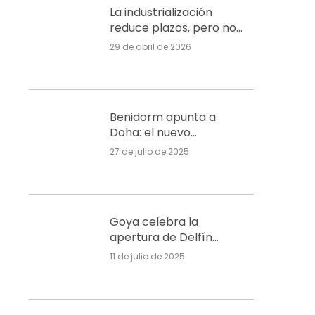
La industrialización
reduce plazos, pero no
costes, en un mercado
29 de abril de 2026
sin señales de burbuja
en Alicante
Benidorm apunta a
Doha: el nuevo
rascacielos Gran Delfín
27 de julio de 2025
transformará el skyline
Goya celebra la
apertura de Delfín
Natura en l’Alfàs, un
11 de julio de 2025
complejo residencial
con enfoque sostenible