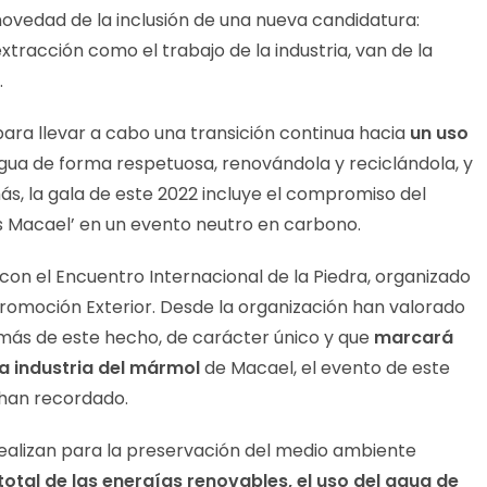
 novedad de la inclusión de una nueva candidatura:
 extracción como el trabajo de la industria, van de la
.
ra llevar a cabo una transición continua hacia
un uso
l agua de forma respetuosa, renovándola y reciclándola, y
s, la gala de este 2022 incluye el compromiso del
s Macael’ en un evento neutro en carbono.
á con el Encuentro Internacional de la Piedra, organizado
romoción Exterior. Desde la organización han valorado
emás de este hecho, de carácter único y que
marcará
a industria del mármol
de Macael, el evento de este
 han recordado.
realizan para la preservación del medio ambiente
total de las energías renovables, el uso del agua de